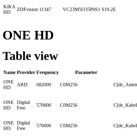
KiKA
ZDFvision
11347
VC23M5O35P0S1
S19.2E
HD
ONE HD
Table view
Name
Provider
Frequency
Parameter
ONE
ARD
682000
C0M256
C[de_Anten
HD
ONE
Digital
570000
C0M256
C[de_Kabel
HD
Free
ONE
Digital
570000
C0M256
C[de_Kabel
HD
Free