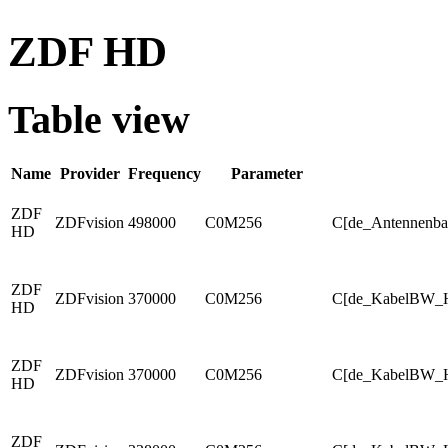
ZDF HD
Table view
Name
Provider
Frequency
Parameter
ZDF
ZDFvision
498000
C0M256
C[de_Antennenba
HD
ZDF
ZDFvision
370000
C0M256
C[de_KabelBW_H
HD
ZDF
ZDFvision
370000
C0M256
C[de_KabelBW_H
HD
ZDF