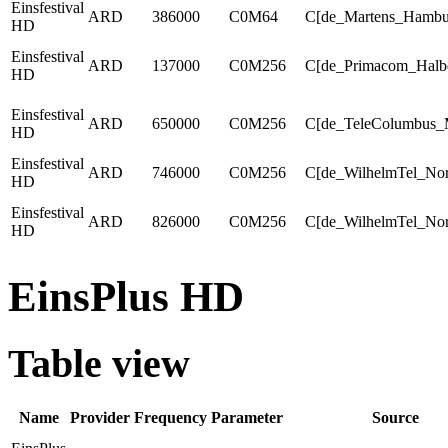
Einsfestival
ARD
386000
C0M64
C[de_Martens_Hambu
HD
Einsfestival
ARD
137000
C0M256
C[de_Primacom_Halbe
HD
Einsfestival
ARD
650000
C0M256
C[de_TeleColumbus_
HD
Einsfestival
ARD
746000
C0M256
C[de_WilhelmTel_Nord
HD
Einsfestival
ARD
826000
C0M256
C[de_WilhelmTel_Nord
HD
EinsPlus HD
Table view
Name
Provider
Frequency
Parameter
Source