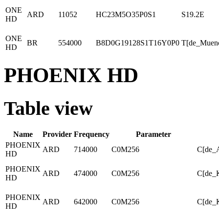
ONE
ARD
11052
HC23M5O35P0S1
S19.2E
HD
ONE
BR
554000
B8D0G19128S1T16Y0P0
T[de_Muen
HD
PHOENIX HD
Table view
Name
Provider
Frequency
Parameter
PHOENIX
ARD
714000
C0M256
C[de_A
HD
PHOENIX
ARD
474000
C0M256
C[de_
HD
PHOENIX
ARD
642000
C0M256
C[de_K
HD