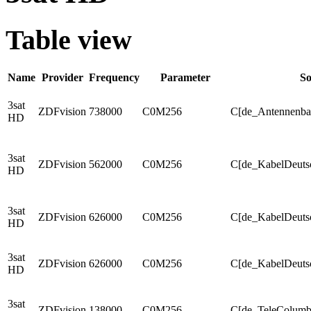
Table view
Name
Provider
Frequency
Parameter
So
3sat
ZDFvision
738000
C0M256
C[de_Antennenba
HD
3sat
ZDFvision
562000
C0M256
C[de_KabelDeuts
HD
3sat
ZDFvision
626000
C0M256
C[de_KabelDeuts
HD
3sat
ZDFvision
626000
C0M256
C[de_KabelDeuts
HD
3sat
ZDFvision
138000
C0M256
C[de_TeleColum