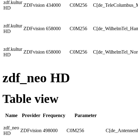
zdf.kultur
ZDFvision
434000
C0M256
C[de_TeleColumbus_
HD
zdf.kultur
ZDFvision
658000
C0M256
C[de_WilhelmTel_Ha
HD
zdf.kultur
ZDFvision
658000
C0M256
C[de_WilhelmTel_Nord
HD
zdf_neo HD
Table view
Name
Provider
Frequency
Parameter
zdf_neo
ZDFvision
498000
C0M256
C[de_Antennenb
HD