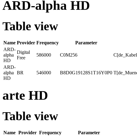
ARD-alpha HD
Table view
Name
Provider
Frequency
Parameter
ARD-
Digital
alpha
586000
C0M256
C[de_Kabel
Free
HD
ARD-
alpha
BR
546000
B8D0G19128S1T16Y0P0
T[de_Muen
HD
arte HD
Table view
Name
Provider
Frequency
Parameter