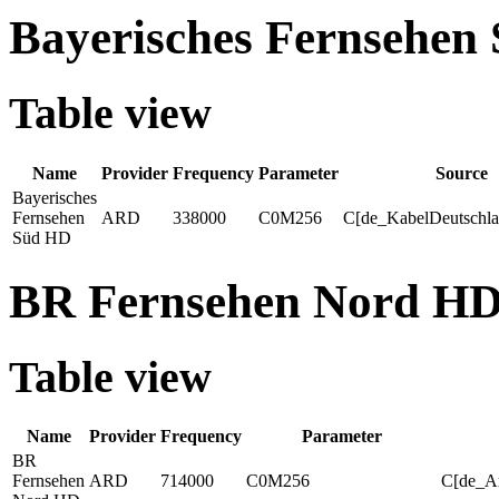
Bayerisches Fernsehen
Table view
Name
Provider
Frequency
Parameter
Source
Bayerisches
Fernsehen
ARD
338000
C0M256
C[de_KabelDeutschla
Süd HD
BR Fernsehen Nord H
Table view
Name
Provider
Frequency
Parameter
BR
Fernsehen
ARD
714000
C0M256
C[de_A