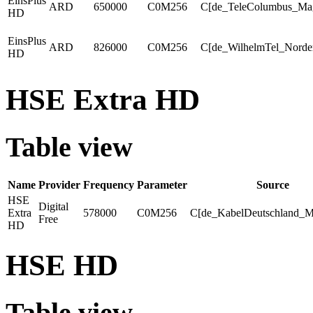
EinsPlus
ARD
650000
C0M256
C[de_TeleColumbus_Ma
HD
EinsPlus
ARD
826000
C0M256
C[de_WilhelmTel_Norder
HD
HSE Extra HD
Table view
Name
Provider
Frequency
Parameter
Source
HSE
Digital
Extra
578000
C0M256
C[de_KabelDeutschland_M
Free
HD
HSE HD
Table view