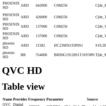
PHOENIX
ARD
642000
C0M256
C[de_K
HD
PHOENIX
ARD
426000
C0M256
C[de_
HD
PHOENIX
ARD
137000
C0M256
C[de_
HD
PHOENIX
ARD
137000
C0M256
C[de_W
HD
phoenix
ARD
11582
HC23M5O35P0S1
S19.2
HD
phoenix
BR
554000
B8D0G19128S1T16Y0P0
T[de_
HD
QVC HD
Table view
Name
Provider
Frequency
Parameter
Source
QVC
Digital