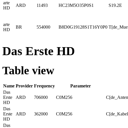
arte
ARD
11493
HC23M5O35P0S1
S19.2E
HD
arte
BR
554000
B8D0G19128S1T16Y0P0
T[de_Mue
HD
Das Erste HD
Table view
Name
Provider
Frequency
Parameter
Das
Erste
ARD
706000
C0M256
C[de_Anten
HD
Das
Erste
ARD
362000
C0M256
C[de_Kabe
HD
Das