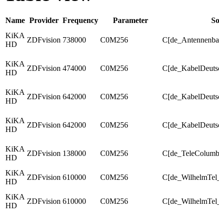
Name
Provider
Frequency
Parameter
So
KiKA
ZDFvision
738000
C0M256
C[de_Antennenba
HD
KiKA
ZDFvision
474000
C0M256
C[de_KabelDeuts
HD
KiKA
ZDFvision
642000
C0M256
C[de_KabelDeuts
HD
KiKA
ZDFvision
642000
C0M256
C[de_KabelDeuts
HD
KiKA
ZDFvision
138000
C0M256
C[de_TeleColum
HD
KiKA
ZDFvision
610000
C0M256
C[de_WilhelmTel
HD
KiKA
ZDFvision
610000
C0M256
C[de_WilhelmTel_
HD