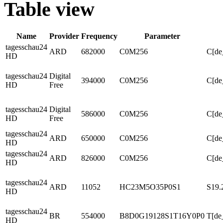
Table view
Name
Provider
Frequency
Parameter
tagesschau24
ARD
682000
C0M256
C[de
HD
tagesschau24
Digital
394000
C0M256
C[de
HD
Free
tagesschau24
Digital
586000
C0M256
C[de
HD
Free
tagesschau24
ARD
650000
C0M256
C[de
HD
tagesschau24
ARD
826000
C0M256
C[de
HD
tagesschau24
ARD
11052
HC23M5O35P0S1
S19.
HD
tagesschau24
BR
554000
B8D0G19128S1T16Y0P0
T[de
HD