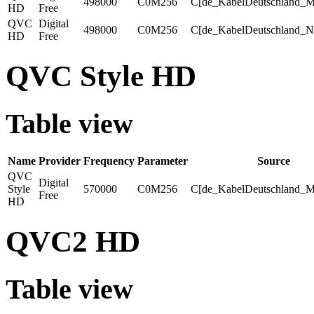
498000
C0M256
C[de_KabelDeutschland_M
HD
Free
QVC
Digital
498000
C0M256
C[de_KabelDeutschland_N
HD
Free
QVC Style HD
Table view
Name
Provider
Frequency
Parameter
Source
QVC
Digital
Style
570000
C0M256
C[de_KabelDeutschland_M
Free
HD
QVC2 HD
Table view