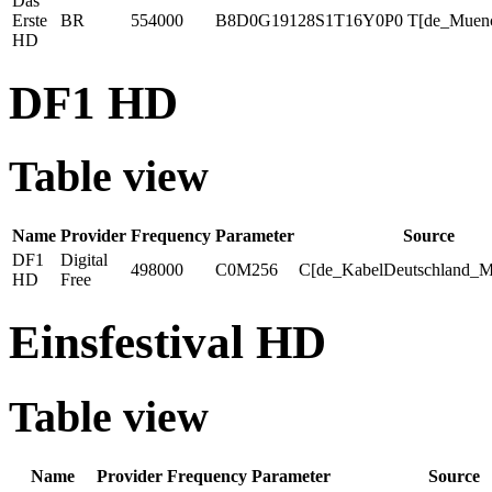
Das
Erste
BR
554000
B8D0G19128S1T16Y0P0
T[de_Muen
HD
DF1 HD
Table view
Name
Provider
Frequency
Parameter
Source
DF1
Digital
498000
C0M256
C[de_KabelDeutschland_M
HD
Free
Einsfestival HD
Table view
Name
Provider
Frequency
Parameter
Source