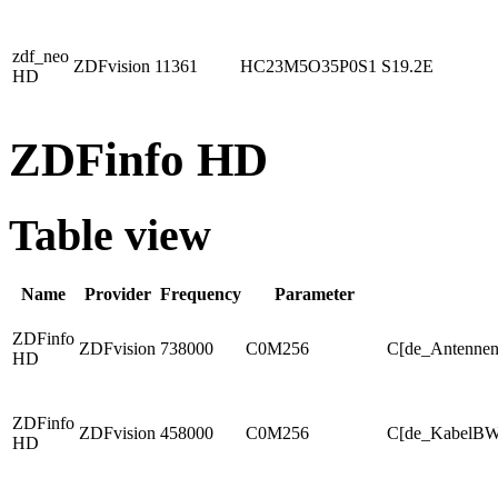
zdf_neo
ZDFvision
11361
HC23M5O35P0S1
S19.2E
HD
ZDFinfo HD
Table view
Name
Provider
Frequency
Parameter
ZDFinfo
ZDFvision
738000
C0M256
C[de_Antennen
HD
ZDFinfo
ZDFvision
458000
C0M256
C[de_KabelBW
HD