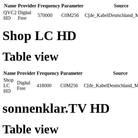
Name
Provider
Frequency
Parameter
Source
QVC2
Digital
570000
C0M256
C[de_KabelDeutschland_
HD
Free
Shop LC HD
Table view
Name
Provider
Frequency
Parameter
Source
Shop
Digital
LC
418000
C0M256
C[de_KabelDeutschland_M
Free
HD
sonnenklar.TV HD
Table view