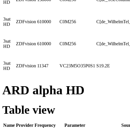
HD
3sat
ZDFvision
610000
C0M256
C[de_WilhelmTel
HD
3sat
ZDFvision
610000
C0M256
C[de_WilhelmTel_
HD
3sat
ZDFvision
11347
VC23M5O35P0S1
S19.2E
HD
ARD alpha HD
Table view
Name
Provider
Frequency
Parameter
Sou