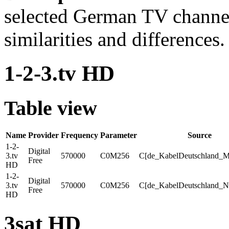
selected German TV channels
similarities and differences.
1-2-3.tv HD
Table view
Name
Provider
Frequency
Parameter
Source
1-2-
Digital
3.tv
570000
C0M256
C[de_KabelDeutschland_M
Free
HD
1-2-
Digital
3.tv
570000
C0M256
C[de_KabelDeutschland_N
Free
HD
3sat HD