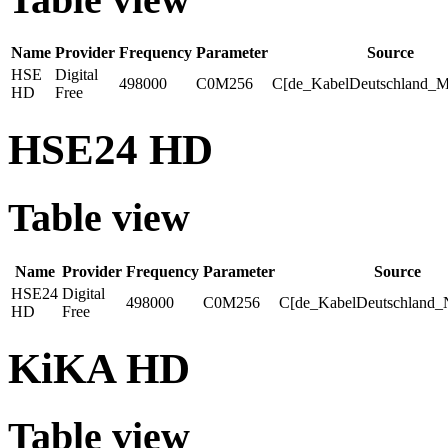
Name
Provider
Frequency
Parameter
Source
HSE
Digital
498000
C0M256
C[de_KabelDeutschland_M
HD
Free
HSE24 HD
Table view
Name
Provider
Frequency
Parameter
Source
HSE24
Digital
498000
C0M256
C[de_KabelDeutschland_
HD
Free
KiKA HD
Table view