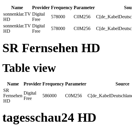
Name
Provider
Frequency
Parameter
Sou
sonnenklar.TV
Digital
578000
C0M256
C[de_KabelDeutsc
HD
Free
sonnenklar.TV
Digital
578000
C0M256
C[de_KabelDeutsc
HD
Free
SR Fernsehen HD
Table view
Name
Provider
Frequency
Parameter
Source
SR
Digital
Fernsehen
586000
C0M256
C[de_KabelDeutschlan
Free
HD
tagesschau24 HD