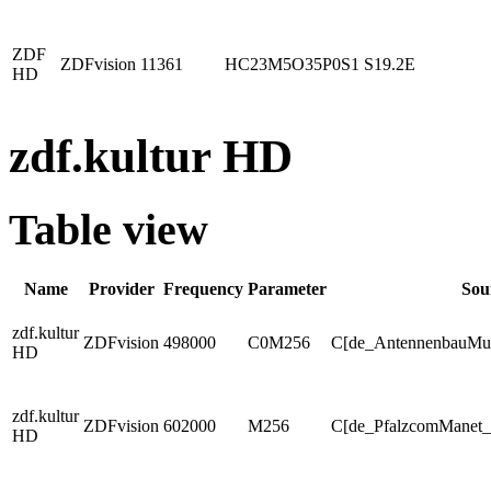
ZDF
ZDFvision
11361
HC23M5O35P0S1
S19.2E
HD
zdf.kultur HD
Table view
Name
Provider
Frequency
Parameter
Sou
zdf.kultur
ZDFvision
498000
C0M256
C[de_AntennenbauMut
HD
zdf.kultur
ZDFvision
602000
M256
C[de_PfalzcomManet_H
HD