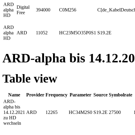
ARD
Digital
alpha
394000
C0M256
C[de_KabelDeutsc
Free
HD
ARD
alpha
ARD
11052
HC23M5O35P0S1
S19.2E
HD
ARD-alpha bis 14.12.2
Table view
Name
Provider
Frequency
Parameter
Source
Symbolrate
ARD-
alpha bis
14.12.2021
ARD
12265
HC34M2S0
S19.2E
27500
zu HD
wechseln